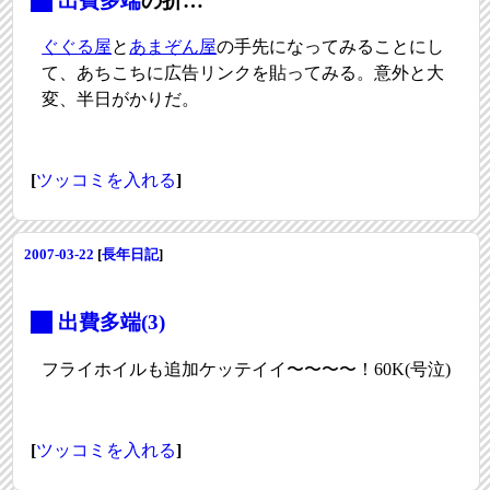
_
出費多端
の折…
ぐぐる屋
と
あまぞん屋
の手先になってみることにし
て、あちこちに広告リンクを貼ってみる。意外と大
変、半日がかりだ。
[
ツッコミを入れる
]
2007-03-22
[
長年日記
]
_
出費多端(3)
フライホイルも追加ケッテイイ〜〜〜〜！60K(号泣)
[
ツッコミを入れる
]