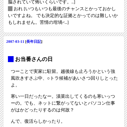
脳されていて怖いくらいです。..]
_
おれ
[いつもいつも最後のチャンスとかっておかし
いですよね。 でも決定的な証拠とかってのは難しいか
もしれません。苦情の坩堝<..]
2007-03-11
[
長年日記
]
_
お当番さんの日
つーことで実家に駐留。越後線も止ろうかという強
風吹きすさぶ中、○トラ候補があいさつ回りしとった
よ。
寒い一日だったなー。漬菜出してくるのも寒いっつ
ーの。でも、ネットに繋がってないとパソコン仕事
がはかどったりするのは何故？
んで、復活らしかったり。