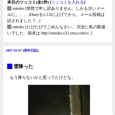
本日のツッコミ(全2件) [
ツッコミを入れる
]
_
sunoko
[突然で申し訳ありません。しかも古いメー
ルに。。。 tDiaryを2.2.0に上げてから、メール投稿は
試されました？ ..]
_
sunoko
[たびたびでごめんなさい。 完全に私の勘違
いでした。顛末は http://sunoko.s33.xrea.com/x/..]
2007-03-07
[
長年日記
]
_
雪降った
もう降らないかと思ってたけどな。