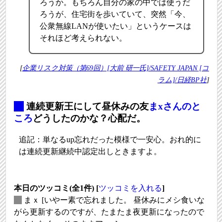
ろうか。もちろん自分の家の中では使うだ
ろうが、住宅街を歩いていて、突然「今、
公衆無線LANが使いたい」というケースは
それほど考えられない。
[
企業リスク対策（第69回）[大前 研一氏]/SAFETY JAPAN [コ
ラム]/日経BP社
]
_
連続更新王にして昼休みの友
まxさんのと
ころ
どうしたのかな？心配だ。
追記：単なるup忘れだった模様で一安心。おれ的に
は連続更新継続中認定出しときますよ。
本日のツッコミ(全1件) [
ツッコミを入れる
]
_
まｘ
[いやー素で忘れました。 昼休みにメシ食いな
がら更新するのですが、たまたま夜更新になったので