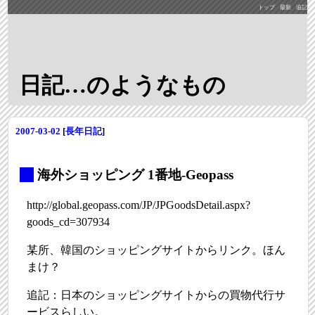
トップ
最新
追記
日記…のようなもの
2007-03-02
[
長年日記
]
_
海外ショッピング 1番地-Geopass
http://global.geopass.com/JP/JPGoodsDetail.aspx?
goods_cd=307934
某所、韓国のショッピングサイトからリンク。ほん
まけ？
追記：日本のショッピングサイトからの買物代行サ
ービスらしい。