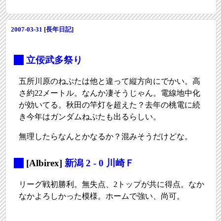
2007-03-31
[
長年日記
]
_
立佞武多祭り
五所川原のねぷたは他と違って縦方向にでかい。高
さ約22メートル。なんか凄そうじゃん。電線地中化
が効いてる。秋田の竿灯を超えた？去年の桃電に続
き今年はガンダムねぷたも出るらしい。
無理したらなんとかなるか？混みそうだけどな。
_
[Albirex]
新潟 2 - 0 川崎Ｆ
リーグ戦初勝利。無失点、2トップが共に得点。なか
なかよろしかった模様。ホームで強い、尚可。