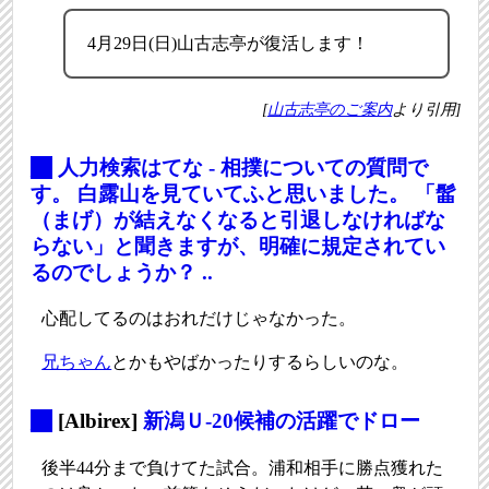
4月29日(日)山古志亭が復活します！
[
山古志亭のご案内
より引用]
_
人力検索はてな - 相撲についての質問で
す。 白露山を見ていてふと思いました。 「髷
（まげ）が結えなくなると引退しなければな
らない」と聞きますが、明確に規定されてい
るのでしょうか？ ..
心配してるのはおれだけじゃなかった。
兄ちゃん
とかもやばかったりするらしいのな。
_
[Albirex]
新潟Ｕ-20候補の活躍でドロー
後半44分まで負けてた試合。浦和相手に勝点獲れた