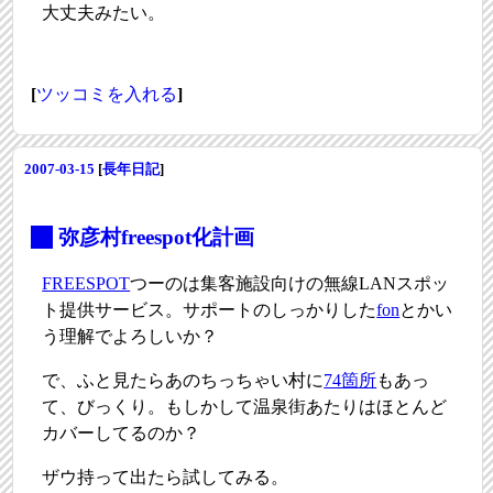
大丈夫みたい。
[
ツッコミを入れる
]
2007-03-15
[
長年日記
]
_
弥彦村freespot化計画
FREESPOT
つーのは集客施設向けの無線LANスポッ
ト提供サービス。サポートのしっかりした
fon
とかい
う理解でよろしいか？
で、ふと見たらあのちっちゃい村に
74箇所
もあっ
て、びっくり。もしかして温泉街あたりはほとんど
カバーしてるのか？
ザウ持って出たら試してみる。