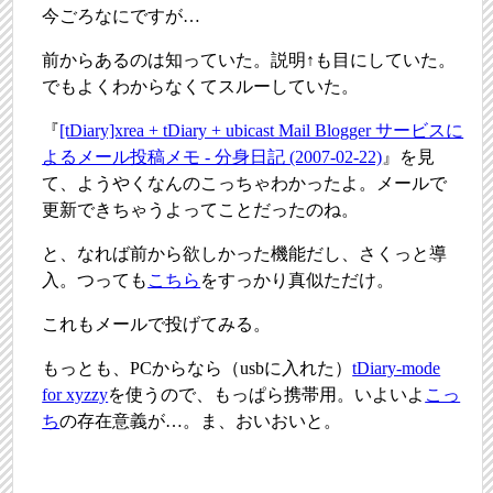
今ごろなにですが…
前からあるのは知っていた。説明↑も目にしていた。
でもよくわからなくてスルーしていた。
『
[tDiary]xrea + tDiary + ubicast Mail Blogger サービスに
よるメール投稿メモ - 分身日記 (2007-02-22)
』を見
て、ようやくなんのこっちゃわかったよ。メールで
更新できちゃうよってことだったのね。
と、なれば前から欲しかった機能だし、さくっと導
入。つっても
こちら
をすっかり真似ただけ。
これもメールで投げてみる。
もっとも、PCからなら（usbに入れた）
tDiary-mode
for xyzzy
を使うので、もっぱら携帯用。いよいよ
こっ
ち
の存在意義が…。ま、おいおいと。