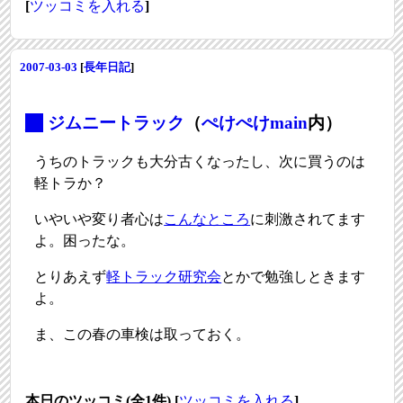
[
ツッコミを入れる
]
2007-03-03
[
長年日記
]
_
ジムニートラック
（
ぺけぺけmain
内）
うちのトラックも大分古くなったし、次に買うのは
軽トラか？
いやいや変り者心は
こんなところ
に刺激されてます
よ。困ったな。
とりあえず
軽トラック研究会
とかで勉強しときます
よ。
ま、この春の車検は取っておく。
本日のツッコミ(全1件) [
ツッコミを入れる
]