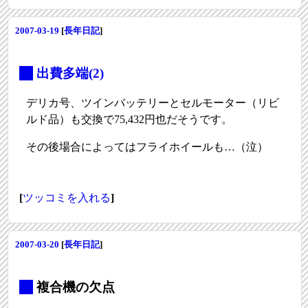
2007-03-19
[
長年日記
]
_
出費多端(2)
デリカ号、ツインバッテリーとセルモーター（リビ
ルド品）も交換で75,432円也だそうです。
その後場合によってはフライホイールも…（泣）
[
ツッコミを入れる
]
2007-03-20
[
長年日記
]
_
複合機の欠点