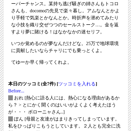
ーパーチャンス。某持ち逃げ騒ぎの姉さんもトコロ
さんも、docomoの先見で楽々暮し。アムなんとかよ
り手軽で気楽とかなんとか。時折声を潜めてみたり
な小技を織り交ぜつつのセールストーク…。金を返
すより夢に賭ける！はなかなかの迷セリフ。
いつか覚めるのが夢なんだけどな。25万で地球環境
に貢献したいならチャリにでも乗っとくよ。
てゆーか早く帰ってくれよ。
本日のツッコミ(全7件) [
ツッコミを入れる
]
Before...
_
おれ
[熱心に語る人には、熱心になる理由があるか
ら？ > とにかく聞くのはいいがよくよく考えたほう
が・・・ ボローニャさん..]
_
ぽん
[母親と友達がはまりきってしまっています。
私をひっぱりこもうとしています。２人とも完全に洗