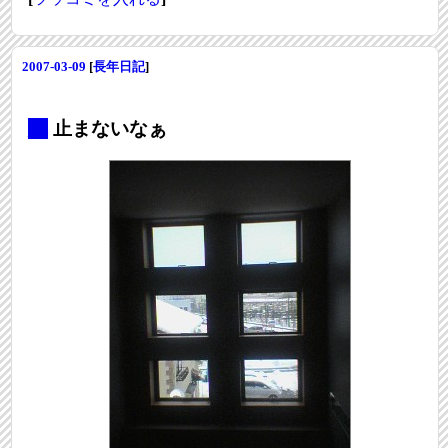
2007-03-09
[
長年日記
]
_
止まないなぁ