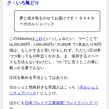
ク：いろ鳥どり
夢と焼き鳥をのせてお届けです！ ９４４タ
ーボポルシェパック
この944turboは
これ
といっしょみたい。つーことで
(4,200,000円 - 1,000,000円) / 35,000本 で1本あたり90円
強は、もしかすると安いかもしれず。ただし1日10本
づつ食っても10年近くかかる。ま、保存するスペー
スも方法もないわけだし、ついでに言うとこの車に
載っかる量でもない。
注目を集める手法としてはありか。
ポルシェと焼鳥好きな常識人はこっち（
ポルシェミ
ニチュアパック
）にしとけ。
ほかにも
日本ブレイク工業協賛"ブレイクパック"
と
か。