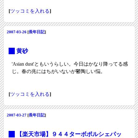
[
ツッコミを入れる
]
2007-03-26
[
長年日記
]
_
黄砂
'Asian dust'ともいうらしい。今日はかなり降ってる感
じ。春の兆にはちがいないが鬱陶しい悩。
[
ツッコミを入れる
]
2007-03-27
[
長年日記
]
_
【楽天市場】９４４ターボポルシェパッ