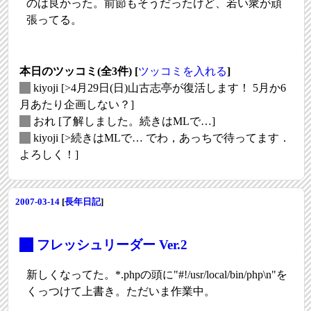
のは良かった。前節もそうだったけど、若い衆が頑
張ってる。
本日のツッコミ(全3件) [
ツッコミを入れる
]
_
kiyoji
[>4月29日(日)山古志亭が復活します！ 5月か6
月あたり企画しない？]
_
おれ
[了解しました。続きはMLで…]
_
kiyoji
[>続きはMLで… でわ，あっちで待ってます．
よろしく！]
2007-03-14
[
長年日記
]
_
フレッシュリーダー Ver.2
新しくなってた。*.phpの頭に"#!/usr/local/bin/php\n"を
くっつけて上書き。ただいま作業中。