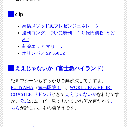
_
clip
高橋メソッド風プレゼンジェネレータ
週刊ゴング、ついに廃刊…１０億円債務“とど
め”
新潟エリア マリーナ
オリンパス SP-550UZ
_
ええじゃないか（富士急ハイランド）
絶叫マシーンもすっかりご無沙汰してますよ。
FUJIYAMA
（
氣志團號！
）、
WORLD BUCHIGIRI
COASTER ドドンパ
ときて
ええじゃないか
なわけです
か。
公式
のムービー見てもいまいち何が何だか？
こ
ちら
が詳しい。もの凄そうです。