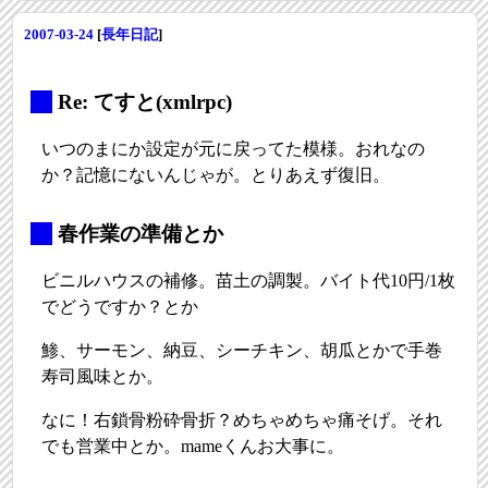
2007-03-24
[
長年日記
]
_
Re: てすと(xmlrpc)
いつのまにか設定が元に戻ってた模様。おれなの
か？記憶にないんじゃが。とりあえず復旧。
_
春作業の準備とか
ビニルハウスの補修。苗土の調製。バイト代10円/1枚
でどうですか？とか
鯵、サーモン、納豆、シーチキン、胡瓜とかで手巻
寿司風味とか。
なに！右鎖骨粉砕骨折？めちゃめちゃ痛そげ。それ
でも営業中とか。mameくんお大事に。