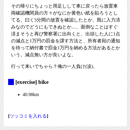
その帰りにちょっと用足しして車に戻ったら放置車
両確認機関員の方々がなにか黄色い紙を貼ろうとし
てる。曰く5分間の放置を確認したとか、既に入力済
みなのでどうにもできぬとか…、面倒なことはすぐ
済まそうと再び警察署に出向くと、出頭した人に1点
の減点と1万円の罰金を課す方法と、所有者宛の通知
を待って納付書で罰金1万円を納める方法があるとか
いう。減点無い方が良いよな。
行って来いでちゃら？俺の一人負け(涙)。
_
[exercise] bike
40.98km
[
ツッコミを入れる
]