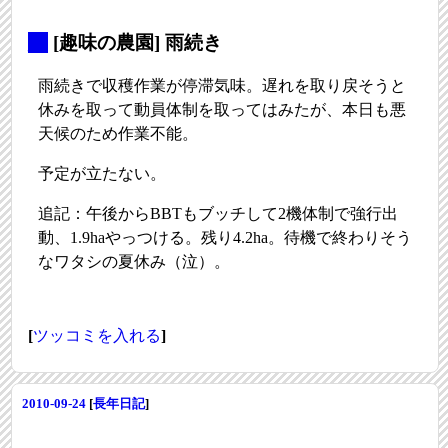
_
[趣味の農園] 雨続き
雨続きで収穫作業が停滞気味。遅れを取り戻そうと
休みを取って動員体制を取ってはみたが、本日も悪
天候のため作業不能。
予定が立たない。
追記：午後からBBTもブッチして2機体制で強行出
動、1.9haやっつける。残り4.2ha。待機で終わりそう
なワタシの夏休み（泣）。
[
ツッコミを入れる
]
2010-09-24
[
長年日記
]