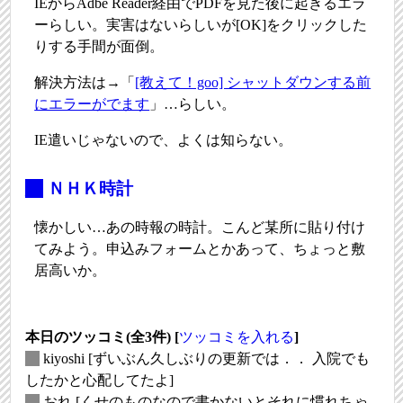
IEからAdbe Reader経由でPDFを見た後に起きるエラ
ーらしい。実害はないらしいが[OK]をクリックした
りする手間が面倒。
解決方法は→「
[教えて！goo] シャットダウンする前
にエラーがでます
」…らしい。
IE遣いじゃないので、よくは知らない。
_
ＮＨＫ時計
懐かしい…あの時報の時計。こんど某所に貼り付け
てみよう。申込みフォームとかあって、ちょっと敷
居高いか。
本日のツッコミ(全3件) [
ツッコミを入れる
]
_
kiyoshi
[ずいぶん久しぶりの更新では．． 入院でも
したかと心配してたよ]
_
おれ
[くせのものなので書かないとそれに慣れちゃ