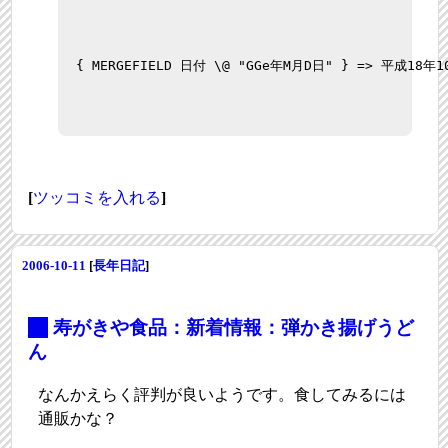
{ MERGEFIELD 日付 \@ "GGe年M月D日" } => 平成18年
[
ツッコミを入れる
]
2006-10-11
[
長年日記
]
_
寿がきや食品：新着情報：弾かき揚げうど
ん
なんかえらく評判が良いようです。食してみるには
通販かな？