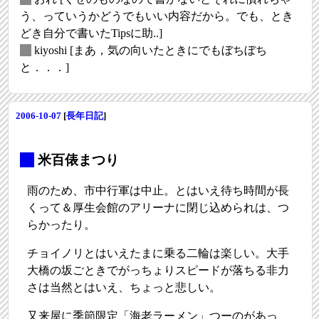
う、っていうかどうでもいい内容だから。でも、とき
どき自分で書いたTipsに助..]
_
kiyoshi
[まあ，気の向いたときにでもぼちぼち
と．．．]
2006-10-07
[
長年日記
]
_
米百俵まつり
雨のため、市中行軍は中止。とはいえ待ち時間が長
くって＆厚生会館のアリーナに閉じ込められは、つ
らかったり。
チョイノリとはいえたまに乗る二輪は楽しい。大手
大橋の坂ごときでがっちょりスピードが落ちる非力
さは当然とはいえ、ちょっと悲しい。
又来屋に季節限定「海老ラーメン」つーのがあっ