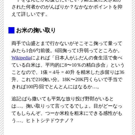
された何者かのがんばりか？なかなかポイントを抑
えて詳しいです。
_
お米の掬い取り
両手で山盛とまで行かないがそこそこ掬って量って
みたら1合6勺前後。6回掬って1升弱ってところか。
Wikipedia
によれば「日本人がふだんの食生活で食べ
ている白米は、平均的に8〜10％の精白歩合」という
ことなので、1俵 = 4斗 = 40升 を精米した歩留りは36
升、これで216掬い分。18K〜20K円くらいで手当で
きれば100円/回でとんとんにはなるか…。
追記:ばら撒いても平気な放り投げ野郎がいると
は…。掬い取りって言ってるでしょ。目がどーなっ
てもしらんぞ、つーか米粒を粗末にできる感性がも
う…、ヒトトシテドウナノ？