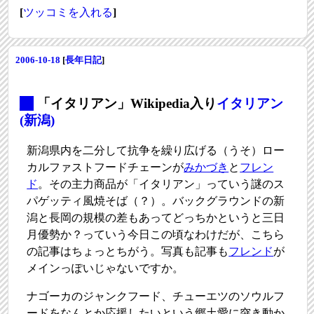
[
ツッコミを入れる
]
2006-10-18
[
長年日記
]
_
「イタリアン」Wikipedia入り
イタリアン
(新潟)
新潟県内を二分して抗争を繰り広げる（うそ）ロー
カルファストフードチェーンが
みかづき
と
フレン
ド
。その主力商品が「イタリアン」っていう謎のス
パゲッティ風焼そば（？）。バックグラウンドの新
潟と長岡の規模の差もあってどっちかというと三日
月優勢か？っていう今日この頃なわけだが、こちら
の記事はちょっとちがう。写真も記事も
フレンド
が
メインっぽいじゃないですか。
ナゴーカのジャンクフード、チューエツのソウルフ
ードをなんとか応援したいという郷土愛に突き動か