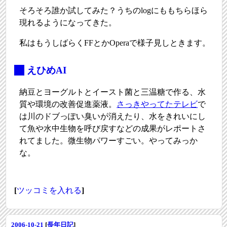
そろそろ誰か試してみた？うちのlogにももちらほら
現れるようになってきた。
私はもうしばらくFFとかOperaで様子見しときます。
_
えひめAI
納豆とヨーグルトとイースト菌と三温糖で作る、水
質や環境の改善促進薬液。
さっきやってたテレビ
で
は川のドブっぽい臭いが消えたり、水をきれいにし
て魚や水中生物を呼び戻すなどの成果がレポートさ
れてました。微生物パワーすごい。やってみっか
な。
[
ツッコミを入れる
]
2006-10-21
[
長年日記
]