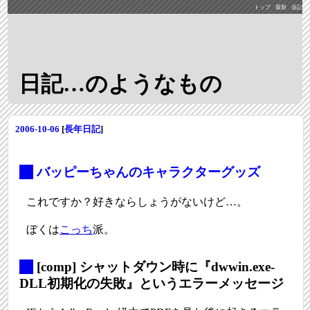
トップ
最新
追記
日記…のようなもの
2006-10-06
[
長年日記
]
_
バッピーちゃんのキャラクターグッズ
これですか？好きならしょうがないけど…。
ぼくは
こっち
派。
_
[comp] シャットダウン時に『dwwin.exe-
DLL初期化の失敗』というエラーメッセージ