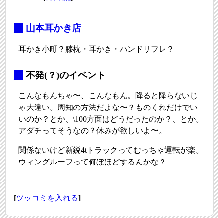
_
山本耳かき店
耳かき小町？膝枕・耳かき・ハンドリフレ？
_
不発(？)のイベント
こんなもんちゃ〜、こんなもん。降ると降らないじ
ゃ大違い。周知の方法だよな〜？ものくれだけでい
いのか？とか、\100方面はどうだったのか？、とか。
アダチってそうなの？休みが欲しいよ〜。
関係ないけど新鋭4tトラックってむっちゃ運転が楽。
ウィングルーフって何ぼほどするんかな？
[
ツッコミを入れる
]