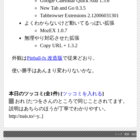
Google Calemdar Quick Add 1.5.6
New Tab and Go 0.3.5
Tabbrowser Extensions 2.12006031301
よくわからないけど動いてるっぽい拡張
MozEX 1.0.7
無理やり対応させた拡張
Copy URL + 1.3.2
外観は
Pinball-fx 改造版
で従来どおり。
使い勝手はあんまり変わりないかな。
本日のツッコミ(全1件) [
ツッコミを入れる
]
_
おれ
[たつをさんのところで同じことされてます。
説明はあちらのほうが丁寧でわかりやすい。
http://nais.to/~y..]
トップ
最新
追記